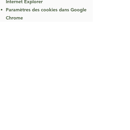
Internet Explorer
Paramètres des cookies dans Google
Chrome
Paramètres des cookies dans Safari
(OS X)
Paramètres des cookies dans Safari
(iOS)
Paramètres des cookies dans
Android
Pour refuser et empêcher que vos
données soient utilisées par Google
Analytics sur tous les sites Web,
consultez les instructions suivantes :
https://tools.google.com/dlpage/gao
ptout?hl=fr